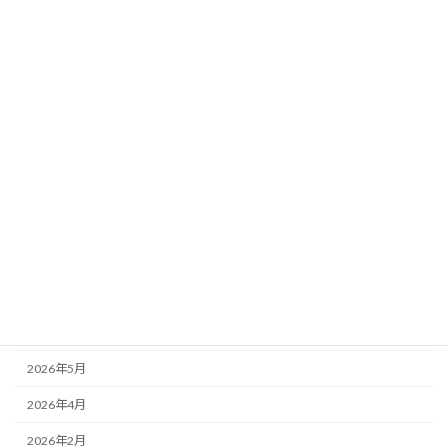
新春餅つき大会
お知らせ
2026年1月7日
カテゴリー
お知らせ
ブログ
アーカイブ
2026年7月
2026年6月
2026年5月
2026年4月
2026年2月