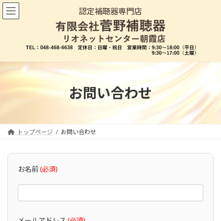
コ
ナ
認定補聴器専門店
ン
ビ
テ
ゲ
ン
ー
ツ
シ
へ
ョ
ス
ン
キ
に
ッ
移
お問い合わせ
プ
動
トップページ
お問い合わせ
お名前
(必須)
メールアドレス
(必須)