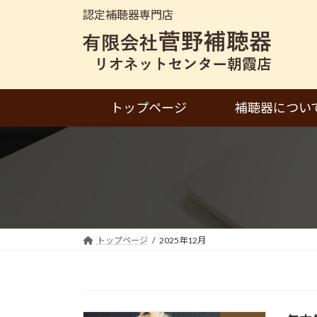
コ
ナ
認定補聴器専門店
ン
ビ
テ
ゲ
ン
ー
ツ
シ
へ
ョ
トップページ
補聴器につい
ス
ン
キ
に
ッ
移
プ
動
トップページ
2025年12月