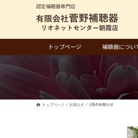
コ
ナ
認定補聴器専門店
ン
ビ
テ
ゲ
ン
ー
ツ
シ
へ
ョ
トップページ
補聴器につい
ス
ン
キ
に
ッ
移
プ
動
トップページ
お知らせ
2月のお知らせ