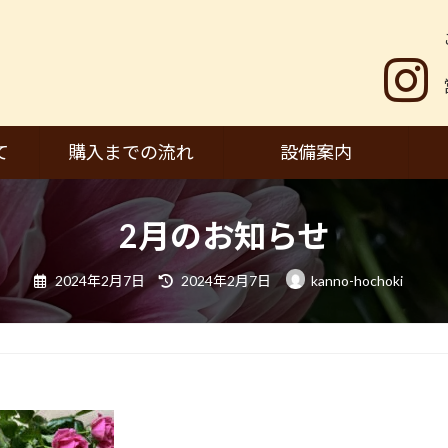
て
購入までの流れ
設備案内
2月のお知らせ
最
2024年2月7日
2024年2月7日
kanno-hochoki
終
更
新
日
時
: