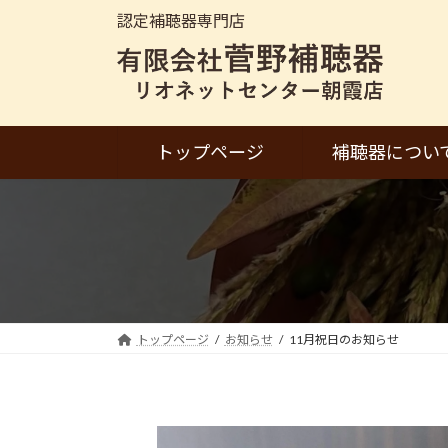
コ
ナ
認定補聴器専門店
ン
ビ
テ
ゲ
ン
ー
ツ
シ
へ
ョ
トップページ
補聴器につい
ス
ン
キ
に
ッ
移
プ
動
トップページ
お知らせ
11月祝日のお知らせ