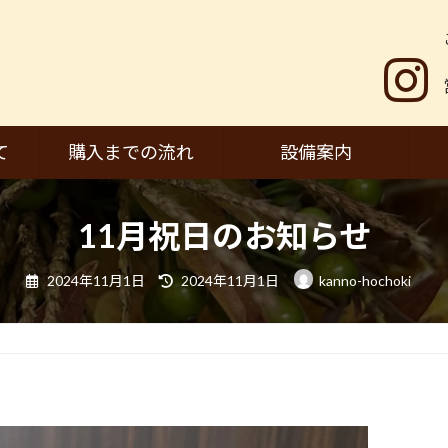
て
購入までの流れ
設備案内
11月祝日のお知らせ
最
2024年11月1日
2024年11月1日
kanno-hochoki
終
更
新
日
時
: